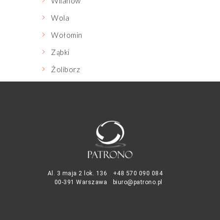
Wilanów
Wola
Wołomin
Ząbki
Żoliborz
Al. 3 maja 2 lok. 136
+48 570 090 084
00-391 Warszawa
biuro@patrono.pl