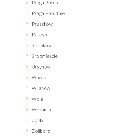
Praga Północ
Praga Południe
Pruszków
Raszyn
Sieraków
Śródmieście
Ursynów
Wawer
Wilanów
Wola
Wołomin
Ząbki
Żoliborz