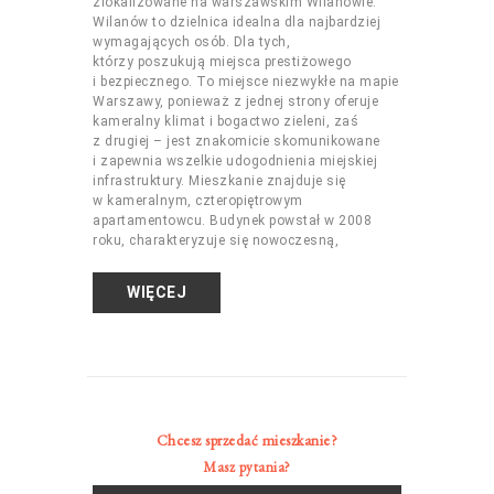
zlokalizowane na warszawskim Wilanowie.
Wilanów to dzielnica idealna dla najbardziej
wymagających osób. Dla tych,
którzy poszukują miejsca prestiżowego
i bezpiecznego. To miejsce niezwykłe na mapie
Warszawy, ponieważ z jednej strony oferuje
kameralny klimat i bogactwo zieleni, zaś
z drugiej – jest znakomicie skomunikowane
i zapewnia wszelkie udogodnienia miejskiej
infrastruktury. Mieszkanie znajduje się
w kameralnym, czteropiętrowym
apartamentowcu. Budynek powstał w 2008
roku, charakteryzuje się nowoczesną,
WIĘCEJ
Chcesz sprzedać mieszkanie?
Masz pytania?