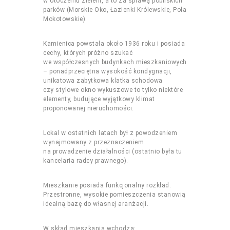
w otoczeniu zieleni, a to za sprawą pobliskich
parków (Morskie Oko, Łazienki Królewskie, Pola
Mokotowskie).
Kamienica powstała około 1936 roku i posiada
cechy, których próżno szukać
we współczesnych budynkach mieszkaniowych
– ponadprzeciętna wysokość kondygnacji,
unikatowa zabytkowa klatka schodowa
czy stylowe okno wykuszowe to tylko niektóre
elementy, budujące wyjątkowy klimat
proponowanej nieruchomości.
Lokal w ostatnich latach był z powodzeniem
wynajmowany z przeznaczeniem
na prowadzenie działalności (ostatnio była tu
kancelaria radcy prawnego).
Mieszkanie posiada funkcjonalny rozkład.
Przestronne, wysokie pomieszczenia stanowią
idealną bazę do własnej aranżacji.
W skład mieszkania wchodzą: